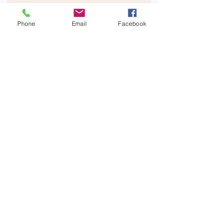
Phone
Email
Facebook
Mousse à la Mangue
Salade de Fruits Frais
Café Gourmand
Politique de cookies
Politique de confidentialité
Mentions légales
© 2025 par
L'évidence. Propulsé
et sécurisé par
Wix